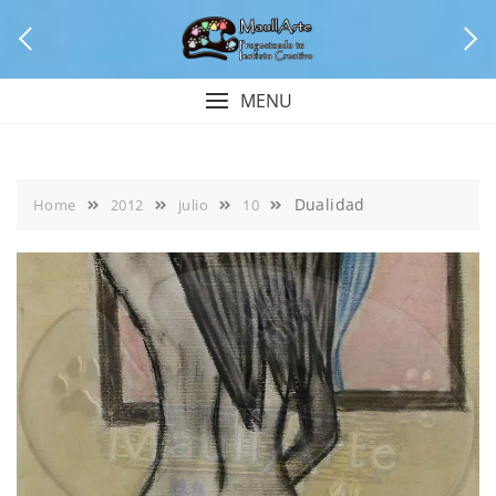
Skip
to
content
MENU
Dualidad
Home
2012
julio
10