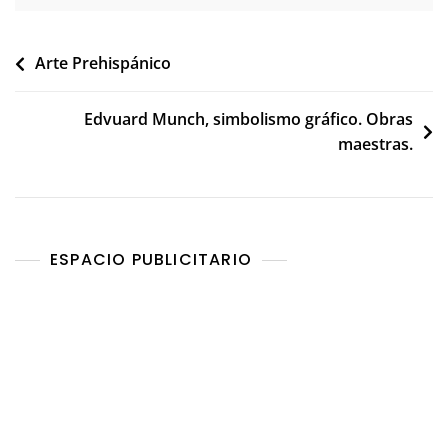
Navegación
Arte Prehispánico
de
Edvuard Munch, simbolismo gráfico. Obras
entradas
maestras.
ESPACIO PUBLICITARIO