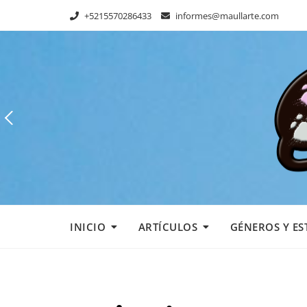
Skip
+5215570286433
informes@maullarte.com
to
content
INICIO
ARTÍCULOS
GÉNEROS Y ES