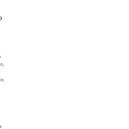
Y
o
o
o,
os
a