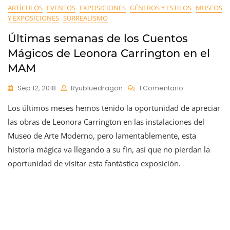
ARTÍCULOS
EVENTOS
EXPOSICIONES
GÉNEROS Y ESTILOS
MUSEOS
Y EXPOSICIONES
SURREALISMO
Últimas semanas de los Cuentos
Mágicos de Leonora Carrington en el
MAM
En
Sep 12, 2018
Ryubluedragon
1 Comentario
Últimas
Los últimos meses hemos tenido la oportunidad de apreciar
Semanas
De
las obras de Leonora Carrington en las instalaciones del
Los
Museo de Arte Moderno, pero lamentablemente, esta
Cuentos
historia mágica va llegando a su fin, así que no pierdan la
Mágicos
De
oportunidad de visitar esta fantástica exposición.
Leonora
Carrington
En
El
MAM