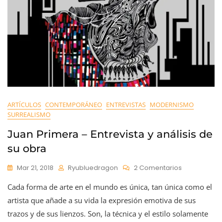
ARTÍCULOS
CONTEMPORÁNEO
ENTREVISTAS
MODERNISMO
SURREALISMO
Juan Primera – Entrevista y análisis de
su obra
En
Mar 21, 2018
Ryubluedragon
2 Comentarios
Juan
Cada forma de arte en el mundo es única, tan única como el
Primera
–
artista que añade a su vida la expresión emotiva de sus
Entrevista
trazos y de sus lienzos. Son, la técnica y el estilo solamente
Y