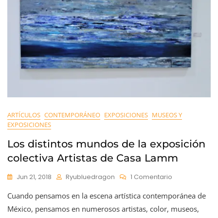
ARTÍCULOS
CONTEMPORÁNEO
EXPOSICIONES
MUSEOS Y
EXPOSICIONES
Los distintos mundos de la exposición
colectiva Artistas de Casa Lamm
En
Jun 21, 2018
Ryubluedragon
1 Comentario
Los
Cuando pensamos en la escena artística contemporánea de
Distintos
Mundos
México, pensamos en numerosos artistas, color, museos,
De