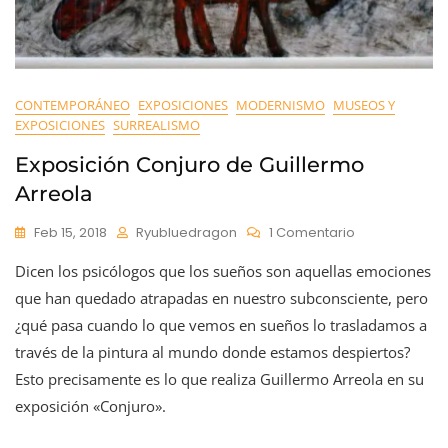
CONTEMPORÁNEO
EXPOSICIONES
MODERNISMO
MUSEOS Y
EXPOSICIONES
SURREALISMO
Exposición Conjuro de Guillermo
Arreola
En
Feb 15, 2018
Ryubluedragon
1 Comentario
Exposición
Dicen los psicólogos que los sueños son aquellas emociones
Conjuro
De
que han quedado atrapadas en nuestro subconsciente, pero
Guillermo
¿qué pasa cuando lo que vemos en sueños lo trasladamos a
Arreola
través de la pintura al mundo donde estamos despiertos?
Esto precisamente es lo que realiza Guillermo Arreola en su
exposición «Conjuro».