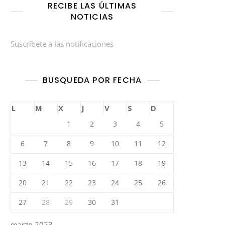
RECIBE LAS ÚLTIMAS
NOTICIAS
Suscríbete a las notificaciones
BUSQUEDA POR FECHA
L
M
X
J
V
S
D
1
2
3
4
5
6
7
8
9
10
11
12
13
14
15
16
17
18
19
20
21
22
23
24
25
26
27
28
29
30
31
marzo 2023