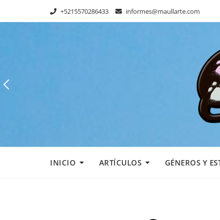
Skip
+5215570286433
informes@maullarte.com
to
content
INICIO
ARTÍCULOS
GÉNEROS Y ES