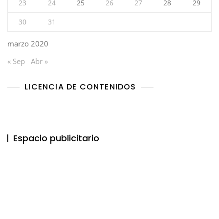
23
24
25
26
27
28
29
30
31
marzo 2020
« Sep
Abr »
LICENCIA DE CONTENIDOS
Espacio publicitario