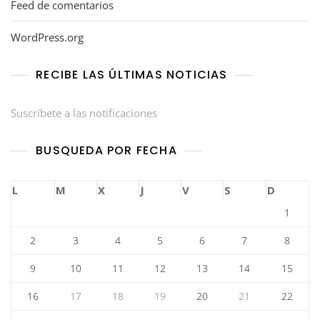
Feed de comentarios
WordPress.org
RECIBE LAS ÚLTIMAS NOTICIAS
Suscríbete a las notificaciones
BUSQUEDA POR FECHA
L
M
X
J
V
S
D
1
2
3
4
5
6
7
8
9
10
11
12
13
14
15
16
17
18
19
20
21
22