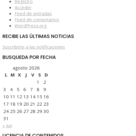
Registro
Acceder
Feed de entradas
Feed de comentarios
WordPress.org
RECIBE LAS ÚLTIMAS NOTICIAS
Suscríbete a las notificaciones
BUSQUEDA POR FECHA
agosto 2026
L
M
X
J
V
S
D
1
2
3
4
5
6
7
8
9
10
11
12
13
14
15
16
17
18
19
20
21
22
23
24
25
26
27
28
29
30
31
« Jun
LICENCIA DE CONTENIDOS