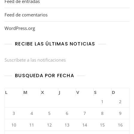
Feed de entradas
Feed de comentarios
WordPress.org
RECIBE LAS ÚLTIMAS NOTICIAS
Suscríbete a las notificaciones
BUSQUEDA POR FECHA
L
M
X
J
V
S
D
1
2
3
4
5
6
7
8
9
10
11
12
13
14
15
16