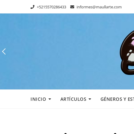
Skip
+5215570286433
informes@maullarte.com
to
content
INICIO
ARTÍCULOS
GÉNEROS Y ES