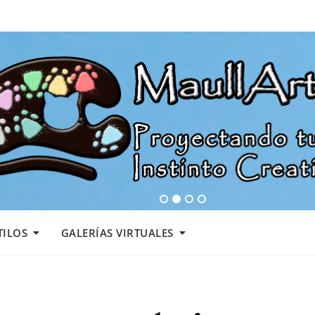
1
2
3
4
TILOS
GALERÍAS VIRTUALES