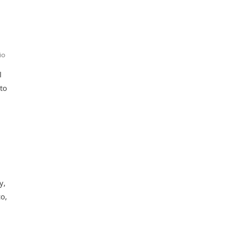
En
io
Presentación
I
De
La
uto
Colección
Clásicos
Mexicanos
y,
o,