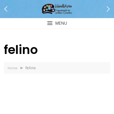
Skip
to
content
MENU
felino
felino
Home