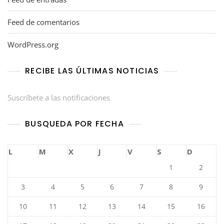
Feed de comentarios
WordPress.org
RECIBE LAS ÚLTIMAS NOTICIAS
Suscríbete a las notificaciones
BUSQUEDA POR FECHA
L
M
X
J
V
S
D
1
2
3
4
5
6
7
8
9
10
11
12
13
14
15
16