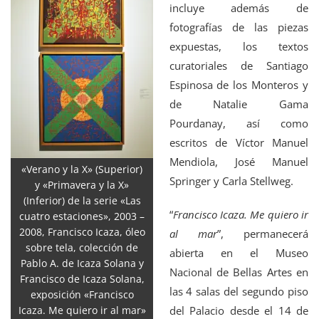
incluye además de
fotografías de las piezas
expuestas, los textos
curatoriales de Santiago
Espinosa de los Monteros y
de Natalie Gama
Pourdanay, así como
escritos de Víctor Manuel
Mendiola, José Manuel
«Verano y la X» (Superior)
Springer y Carla Stellweg.
y «Primavera y la X»
(Inferior) de la serie «Las
“
Francisco Icaza. Me quiero ir
cuatro estaciones», 2003 –
2008, Francisco Icaza, óleo
al mar
”, permanecerá
sobre tela, colección de
abierta en el Museo
Pablo A. de Icaza Solana y
Nacional de Bellas Artes en
Francisco de Icaza Solana,
las 4 salas del segundo piso
exposición «Francisco
Icaza. Me quiero ir al mar»
del Palacio desde el 14 de