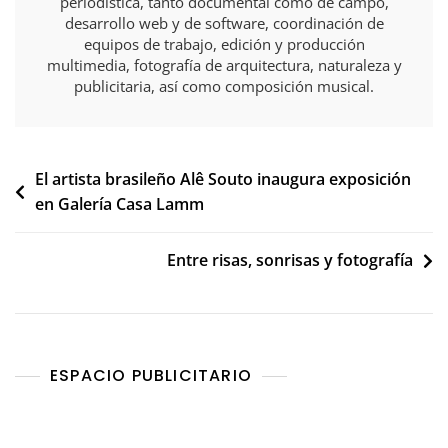
periodística, tanto documental como de campo,
desarrollo web y de software, coordinación de
equipos de trabajo, edición y producción
multimedia, fotografía de arquitectura, naturaleza y
publicitaria, así como composición musical.
Navegación
El artista brasileño Alê Souto inaugura exposición
en Galería Casa Lamm
de
entradas
Entre risas, sonrisas y fotografía
ESPACIO PUBLICITARIO