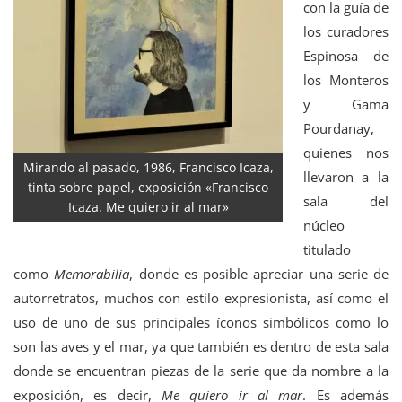
con la guía de
los curadores
Espinosa de
los Monteros
y Gama
Pourdanay,
quienes nos
Mirando al pasado, 1986, Francisco Icaza,
llevaron a la
tinta sobre papel, exposición «Francisco
sala del
Icaza. Me quiero ir al mar»
núcleo
titulado
como
Memorabilia
, donde es posible apreciar una serie de
autorretratos, muchos con estilo expresionista, así como el
uso de uno de sus principales íconos simbólicos como lo
son las aves y el mar, ya que también es dentro de esta sala
donde se encuentran piezas de la serie que da nombre a la
exposición, es decir,
Me quiero ir al mar
. Es además