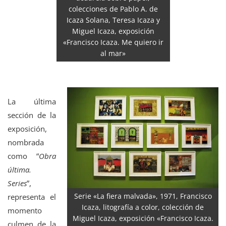
colecciones de Pablo A. de
Icaza Solana, Teresa Icaza y
Miguel Icaza, exposición
«Francisco Icaza. Me quiero ir
al mar»
La última
sección de la
exposición,
nombrada
como “
Obra
última.
Series
”,
Serie «La fiera malvada», 1971, Francisco
representa el
Icaza, litografía a color, colección de
momento
Miguel Icaza, exposición «Francisco Icaza.
culmen de la