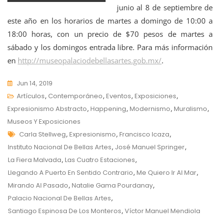
junio al 8 de septiembre de
este año en los horarios de martes a domingo de 10:00 a
18:00 horas, con un precio de $70 pesos de martes a
sábado y los domingos entrada libre. Para más información
en
http://museopalaciodebellasartes.gob.mx/
.
Jun 14, 2019
Artículos
,
Contemporáneo
,
Eventos
,
Exposiciones
,
Expresionismo Abstracto
,
Happening
,
Modernismo
,
Muralismo
,
Museos Y Exposiciones
Tags
Carla Stellweg
,
Expresionismo
,
Francisco Icaza
,
Instituto Nacional De Bellas Artes
,
José Manuel Springer
,
La Fiera Malvada
,
Las Cuatro Estaciones
,
Llegando A Puerto En Sentido Contrario
,
Me Quiero Ir Al Mar
,
Mirando Al Pasado
,
Natalie Gama Pourdanay
,
Palacio Nacional De Bellas Artes
,
Santiago Espinosa De Los Monteros
,
Víctor Manuel Mendiola